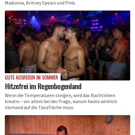
Madonna, Britney Spears und Pink.
GUTE AUSREDEN IM SOMMER
Hitzefrei im Regenbogenland
Wenn die Temperaturen steigen, wird das Nachtleben
kreativ – vor allem bei der Frage, warum heute wirklich
niemand auf die Tanzfläche muss.