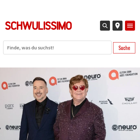
Direkt
zum
Inhalt
Suche