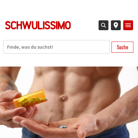
Direkt
zum
Inhalt
Suche