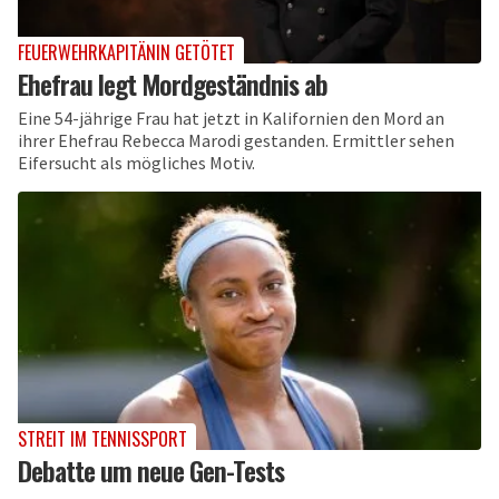
FEUERWEHRKAPITÄNIN GETÖTET
Ehefrau legt Mordgeständnis ab
Eine 54-jährige Frau hat jetzt in Kalifornien den Mord an
ihrer Ehefrau Rebecca Marodi gestanden. Ermittler sehen
Eifersucht als mögliches Motiv.
STREIT IM TENNISSPORT
Debatte um neue Gen-Tests