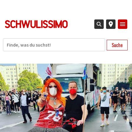
Direkt
zum
Inhalt
Suche