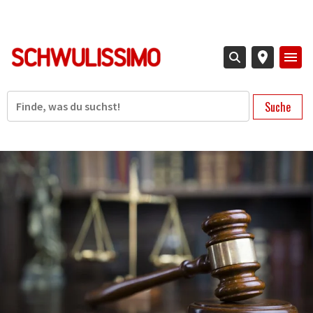
Direkt
zum
Inhalt
Suche