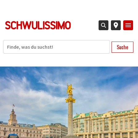
Direkt
zum
Inhalt
Suche