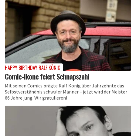
HAPPY BIRTHDAY RALF KÖNIG
Comic-Ikone feiert Schnapszahl
Mit seinen Comics prägte Ralf König über Jahrzehnte das
Selbstverständnis schwuler Männer – jetzt wird der Meister
66 Jahre jung. Wir gratulieren!