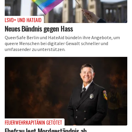
LSVD+ UND HATEAID
Neues Bündnis gegen Hass
QueerSafe Berlin und HateAid bündeln ihre Angebote, um
queere Menschen bei digitaler Gewalt schneller und
umfassender zu unterstützen.
FEUERWEHRKAPITÄNIN GETÖTET
Ehefrau legt Mordgeständnis ab