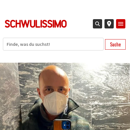
Direkt
zum
Inhalt
Suche