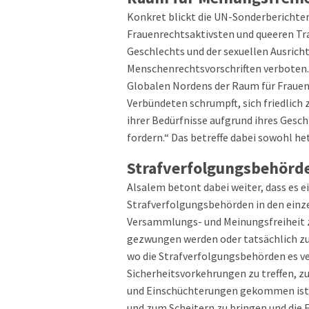
Konkret blickt die UN-Sonderberichter
Frauenrechtsaktivsten und queeren Tra
Geschlechts und der sexuellen Ausricht
Menschenrechtsvorschriften verboten. 
Globalen Nordens der Raum für Frauen
Verbündeten schrumpft, sich friedlic
ihrer Bedürfnisse aufgrund ihres Gesch
fordern.“ Das betreffe dabei sowohl he
Strafverfolgungsbehörde
Alsalem betont dabei weiter, dass es 
Strafverfolgungsbehörden in den einze
Versammlungs- und Meinungsfreiheit z
gezwungen werden oder tatsächlich zum
wo die Strafverfolgungsbehörden es v
Sicherheitsvorkehrungen zu treffen, z
und Einschüchterungen gekommen ist, 
und zum Scheitern zu bringen und die 