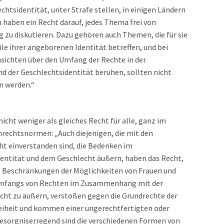
htsidentität, unter Strafe stellen, in einigen Ländern
haben ein Recht darauf, jedes Thema frei von
zu diskutieren. Dazu gehören auch Themen, die für sie
ile ihrer angeborenen Identität betreffen, und bei
nsichten über den Umfang der Rechte in der
nd der Geschlechtsidentität beruhen, sollten nicht
an werden.“
icht weniger als gleiches Recht für alle, ganz im
echtsnormen: „Auch diejenigen, die mit den
ht einverstanden sind, die Bedenken im
ntität und dem Geschlecht äußern, haben das Recht,
e Beschränkungen der Möglichkeiten von Frauen und
 Umfangs von Rechten im Zusammenhang mit der
cht zu äußern, verstoßen gegen die Grundrechte der
eiheit und kommen einer ungerechtfertigten oder
besorgniserregend sind die verschiedenen Formen von