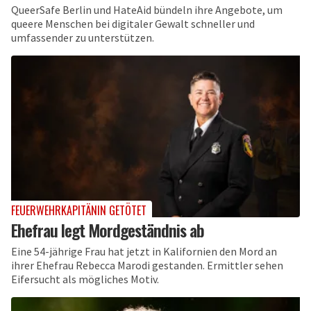
QueerSafe Berlin und HateAid bündeln ihre Angebote, um
queere Menschen bei digitaler Gewalt schneller und
umfassender zu unterstützen.
FEUERWEHRKAPITÄNIN GETÖTET
Ehefrau legt Mordgeständnis ab
Eine 54-jährige Frau hat jetzt in Kalifornien den Mord an
ihrer Ehefrau Rebecca Marodi gestanden. Ermittler sehen
Eifersucht als mögliches Motiv.