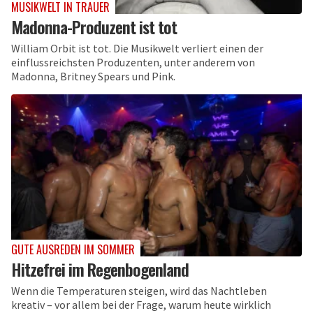
MUSIKWELT IN TRAUER
Madonna-Produzent ist tot
William Orbit ist tot. Die Musikwelt verliert einen der
einflussreichsten Produzenten, unter anderem von
Madonna, Britney Spears und Pink.
GUTE AUSREDEN IM SOMMER
Hitzefrei im Regenbogenland
Wenn die Temperaturen steigen, wird das Nachtleben
kreativ – vor allem bei der Frage, warum heute wirklich