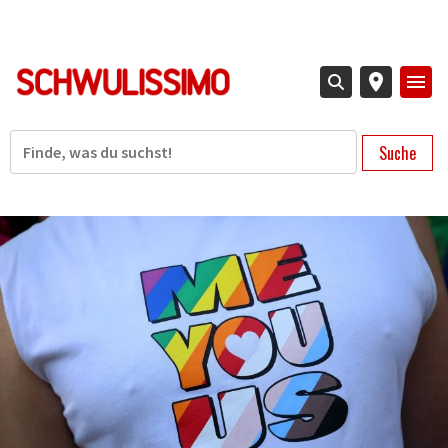
Direkt
zum
Inhalt
Suche