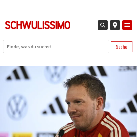
Direkt
zum
Inhalt
Suche