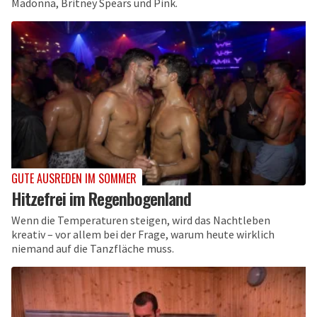
Madonna, Britney Spears und Pink.
GUTE AUSREDEN IM SOMMER
Hitzefrei im Regenbogenland
Wenn die Temperaturen steigen, wird das Nachtleben
kreativ – vor allem bei der Frage, warum heute wirklich
niemand auf die Tanzfläche muss.