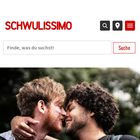
Direkt
zum
Inhalt
Suche