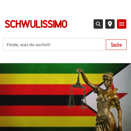
Direkt
zum
Inhalt
Suche