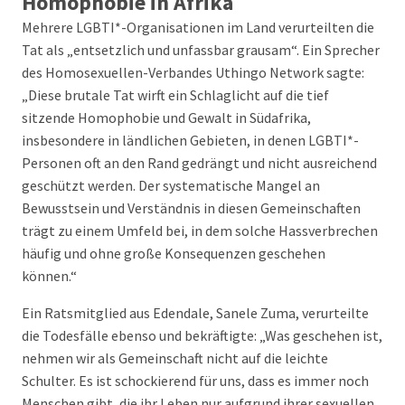
Homophobie in Afrika
Mehrere LGBTI*-Organisationen im Land verurteilten die
Tat als „entsetzlich und unfassbar grausam“. Ein Sprecher
des Homosexuellen-Verbandes Uthingo Network sagte:
„Diese brutale Tat wirft ein Schlaglicht auf die tief
sitzende Homophobie und Gewalt in Südafrika,
insbesondere in ländlichen Gebieten, in denen LGBTI*-
Personen oft an den Rand gedrängt und nicht ausreichend
geschützt werden. Der systematische Mangel an
Bewusstsein und Verständnis in diesen Gemeinschaften
trägt zu einem Umfeld bei, in dem solche Hassverbrechen
häufig und ohne große Konsequenzen geschehen
können.“
Ein Ratsmitglied aus Edendale, Sanele Zuma, verurteilte
die Todesfälle ebenso und bekräftigte: „Was geschehen ist,
nehmen wir als Gemeinschaft nicht auf die leichte
Schulter. Es ist schockierend für uns, dass es immer noch
Menschen gibt, die ihr Leben nur aufgrund ihrer sexuellen