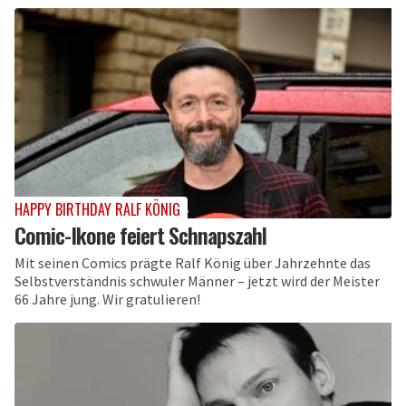
HAPPY BIRTHDAY RALF KÖNIG
Comic-Ikone feiert Schnapszahl
Mit seinen Comics prägte Ralf König über Jahrzehnte das
Selbstverständnis schwuler Männer – jetzt wird der Meister
66 Jahre jung. Wir gratulieren!