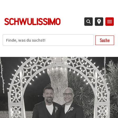
Direkt
zum
Inhalt
Suche