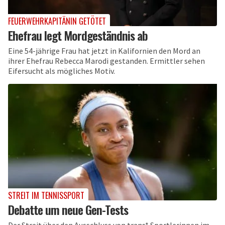
FEUERWEHRKAPITÄNIN GETÖTET
Ehefrau legt Mordgeständnis ab
Eine 54-jährige Frau hat jetzt in Kalifornien den Mord an
ihrer Ehefrau Rebecca Marodi gestanden. Ermittler sehen
Eifersucht als mögliches Motiv.
STREIT IM TENNISSPORT
Debatte um neue Gen-Tests