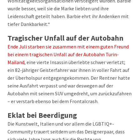
Wohltätigkeitsorganisationen versteigert wurden. Barbie
wurde besser, weil sie die Marke liebten und ihre
Leidenschaft geteilt haben. Barbie ehrt ihr Andenken mit
tiefer Dankbarkeit.“
Tragischer Unfall auf der Autobahn
Ende Juli starben sie zusammen mit einem guten Freund
bei einem tragischen Unfall auf der Autobahn Turin-
Mailand
, eine vierte Insassin überlebte schwer verletzt;
ein 82-jähriger Geisterfahrer war ihnen in voller Fahrt auf
der Überholspur entgegengekommen. Der Rentner hatte
seine Ausfahrt verpasst und war deswegen auf der
Autobahn mit seinem SUV umgedreht, um zurückzufahren
– er verstarb ebenso bei dem Frontalcrash.
Eklat bei Beerdigung
Die Kunstwelt, Italien und vor allem die LGBTIQ+-
Community trauert seitdem um das Designerpaar, dass
sich viele Jahre lang auch für die Rechte von