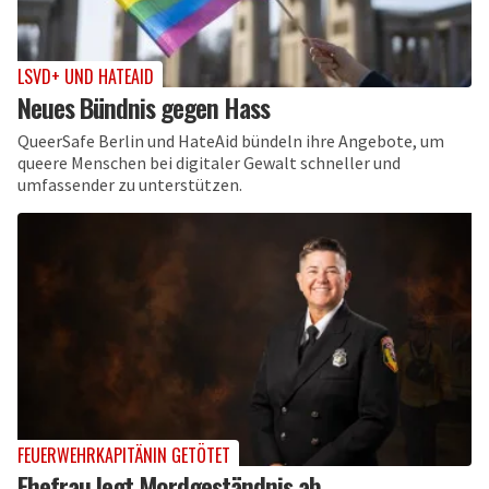
LSVD+ UND HATEAID
Neues Bündnis gegen Hass
QueerSafe Berlin und HateAid bündeln ihre Angebote, um
queere Menschen bei digitaler Gewalt schneller und
umfassender zu unterstützen.
FEUERWEHRKAPITÄNIN GETÖTET
Ehefrau legt Mordgeständnis ab