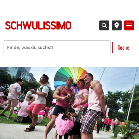
Direkt
zum
Inhalt
Suche