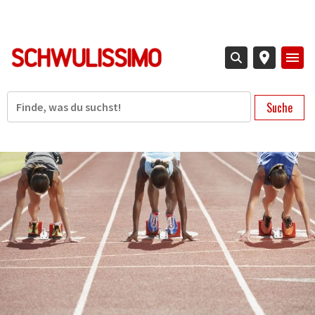
Direkt
zum
Inhalt
Suche