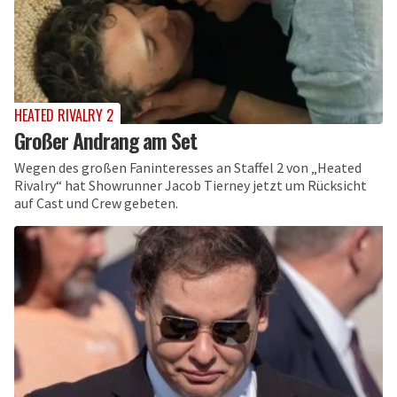
HEATED RIVALRY 2
Großer Andrang am Set
Wegen des großen Faninteresses an Staffel 2 von „Heated
Rivalry“ hat Showrunner Jacob Tierney jetzt um Rücksicht
auf Cast und Crew gebeten.