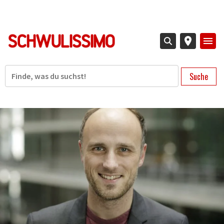
Direkt
zum
Inhalt
Suche