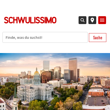
Direkt
zum
Inhalt
Suche