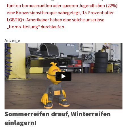
fünften homosexuellen oder queeren Jugendlichen (22%)
eine Konversionstherapie nahegelegt, 15 Prozent aller
LGBTIQ+-Amerikaner haben eine solche unseriöse
„Homo-Heilung“ durchlaufen
.
Anzeige
Sommerreifen drauf, Winterreifen
einlagern!