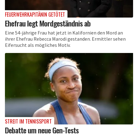
FEUERWEHRKAPITÄNIN GETÖTET
Ehefrau legt Mordgeständnis ab
Eine 54-jährige Frau hat jetzt in Kalifornien den Mord an
ihrer Ehefrau Rebecca Marodi gestanden. Ermittler sehen
Eifersucht als mögliches Motiv.
STREIT IM TENNISSPORT
Debatte um neue Gen-Tests