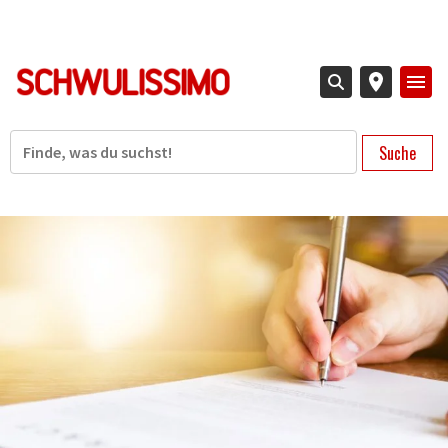
Direkt
zum
Inhalt
Suche