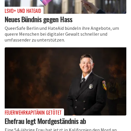
LSVD+ UND HATEAID
Neues Bündnis gegen Hass
QueerSafe Berlin und HateAid bündeln ihre Angebote, um
queere Menschen bei digitaler Gewalt schneller und
umfassender zu unterstützen.
FEUERWEHRKAPITÄNIN GETÖTET
Ehefrau legt Mordgeständnis ab
Eine 54-jährige Frau hat jetzt in Kalifornien den Mord an