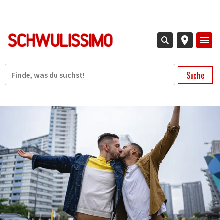
Direkt
zum
Inhalt
Suche