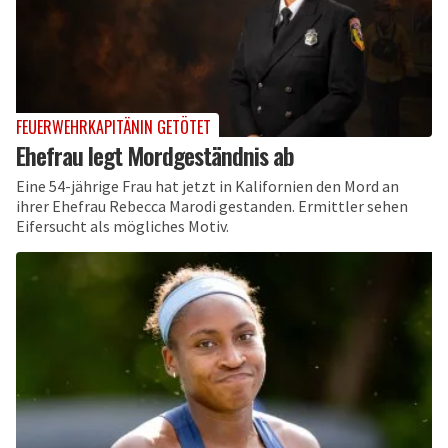
FEUERWEHRKAPITÄNIN GETÖTET
Ehefrau legt Mordgeständnis ab
Eine 54-jährige Frau hat jetzt in Kalifornien den Mord an
ihrer Ehefrau Rebecca Marodi gestanden. Ermittler sehen
Eifersucht als mögliches Motiv.