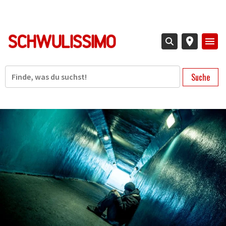
Direkt
zum
Inhalt
Suche