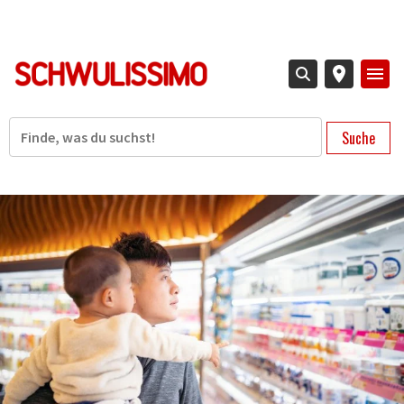
Direkt
zum
Inhalt
Suche