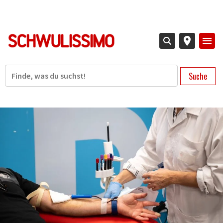
Direkt
zum
Inhalt
Suche