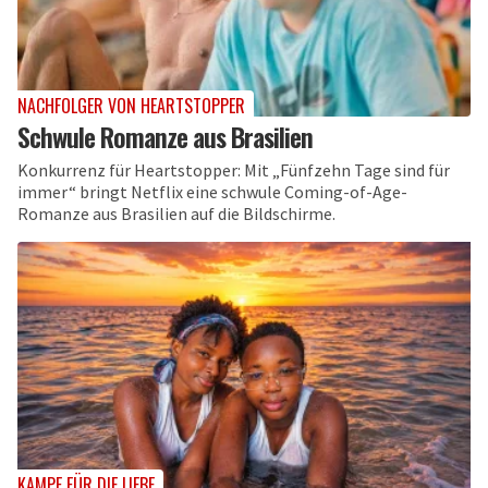
NACHFOLGER VON HEARTSTOPPER
Schwule Romanze aus Brasilien
Konkurrenz für Heartstopper: Mit „Fünfzehn Tage sind für
immer“ bringt Netflix eine schwule Coming-of-Age-
Romanze aus Brasilien auf die Bildschirme.
KAMPF FÜR DIE LIEBE