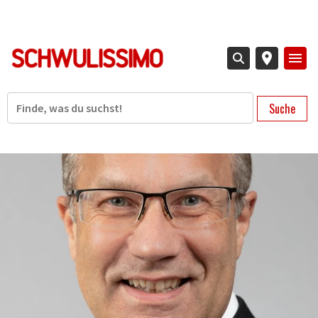
Direkt
zum
Inhalt
Suche