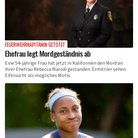
FEUERWEHRKAPITÄNIN GETÖTET
Ehefrau legt Mordgeständnis ab
Eine 54-jährige Frau hat jetzt in Kalifornien den Mord an
ihrer Ehefrau Rebecca Marodi gestanden. Ermittler sehen
Eifersucht als mögliches Motiv.