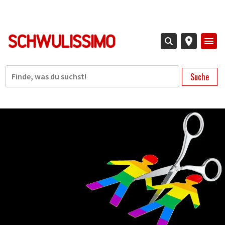
Direkt
zum
Inhalt
Suche