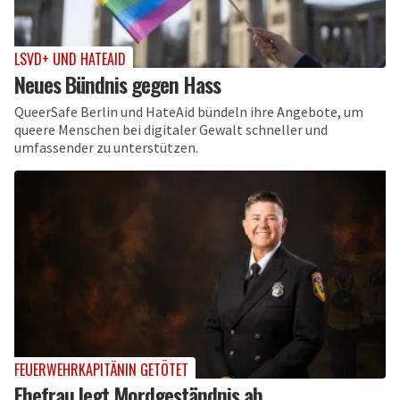
LSVD+ UND HATEAID
Neues Bündnis gegen Hass
QueerSafe Berlin und HateAid bündeln ihre Angebote, um
queere Menschen bei digitaler Gewalt schneller und
umfassender zu unterstützen.
FEUERWEHRKAPITÄNIN GETÖTET
Ehefrau legt Mordgeständnis ab