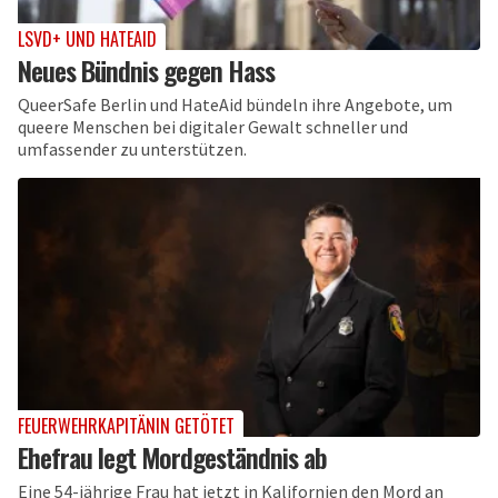
LSVD+ UND HATEAID
Neues Bündnis gegen Hass
QueerSafe Berlin und HateAid bündeln ihre Angebote, um
queere Menschen bei digitaler Gewalt schneller und
umfassender zu unterstützen.
FEUERWEHRKAPITÄNIN GETÖTET
Ehefrau legt Mordgeständnis ab
Eine 54-jährige Frau hat jetzt in Kalifornien den Mord an