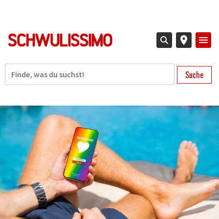
Direkt
zum
Inhalt
Suche