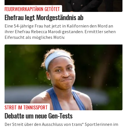
FEUERWEHRKAPITÄNIN GETÖTET
Ehefrau legt Mordgeständnis ab
Eine 54-jährige Frau hat jetzt in Kalifornien den Mord an
ihrer Ehefrau Rebecca Marodi gestanden. Ermittler sehen
Eifersucht als mögliches Motiv.
STREIT IM TENNISSPORT
Debatte um neue Gen-Tests
Der Streit über den Ausschluss von trans* Sportlerinnen im