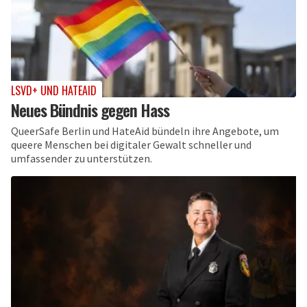
LSVD+ UND HATEAID
Neues Bündnis gegen Hass
QueerSafe Berlin und HateAid bündeln ihre Angebote, um
queere Menschen bei digitaler Gewalt schneller und
umfassender zu unterstützen.