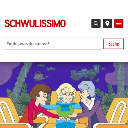
Direkt
zum
Inhalt
Suche