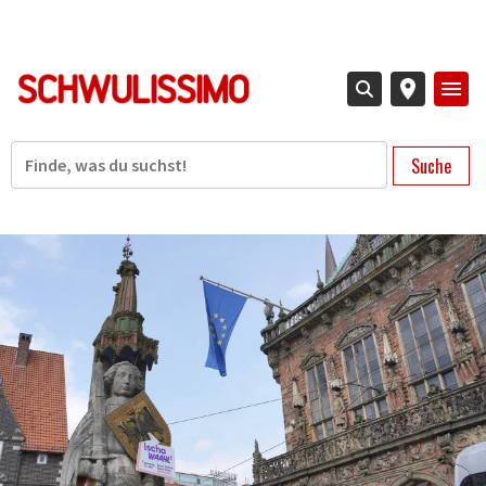
Direkt
zum
Inhalt
Suche