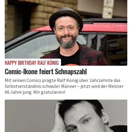
HAPPY BIRTHDAY RALF KÖNIG
Comic-Ikone feiert Schnapszahl
Mit seinen Comics prägte Ralf König über Jahrzehnte das
Selbstverständnis schwuler Männer – jetzt wird der Meister
66 Jahre jung. Wir gratulieren!