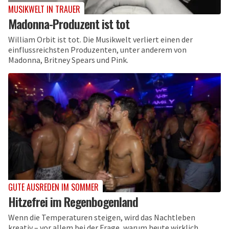
MUSIKWELT IN TRAUER
Madonna-Produzent ist tot
William Orbit ist tot. Die Musikwelt verliert einen der
einflussreichsten Produzenten, unter anderem von
Madonna, Britney Spears und Pink.
GUTE AUSREDEN IM SOMMER
Hitzefrei im Regenbogenland
Wenn die Temperaturen steigen, wird das Nachtleben
kreativ – vor allem bei der Frage, warum heute wirklich