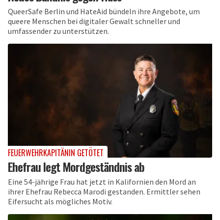
QueerSafe Berlin und HateAid bündeln ihre Angebote, um
queere Menschen bei digitaler Gewalt schneller und
umfassender zu unterstützen.
FEUERWEHRKAPITÄNIN GETÖTET
Ehefrau legt Mordgeständnis ab
Eine 54-jährige Frau hat jetzt in Kalifornien den Mord an
ihrer Ehefrau Rebecca Marodi gestanden. Ermittler sehen
Eifersucht als mögliches Motiv.