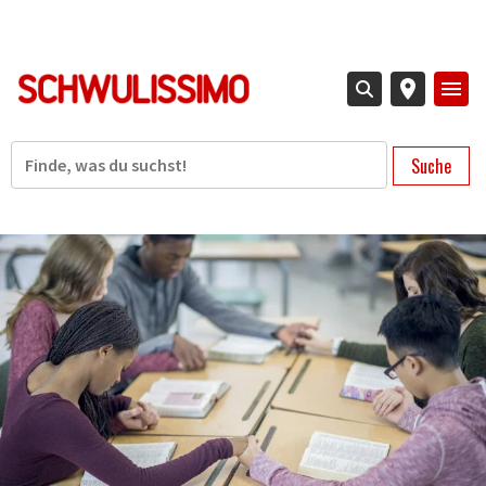
Direkt
zum
Inhalt
Suche