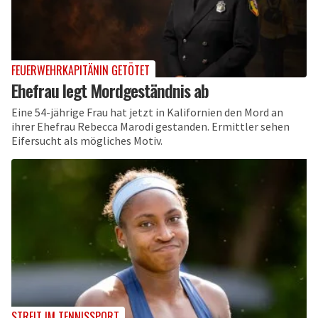
FEUERWEHRKAPITÄNIN GETÖTET
Ehefrau legt Mordgeständnis ab
Eine 54-jährige Frau hat jetzt in Kalifornien den Mord an
ihrer Ehefrau Rebecca Marodi gestanden. Ermittler sehen
Eifersucht als mögliches Motiv.
STREIT IM TENNISSPORT