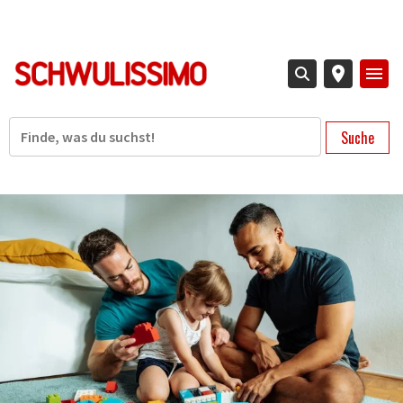
Direkt
zum
Inhalt
Suche