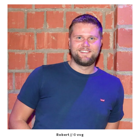
Robert // © vvg