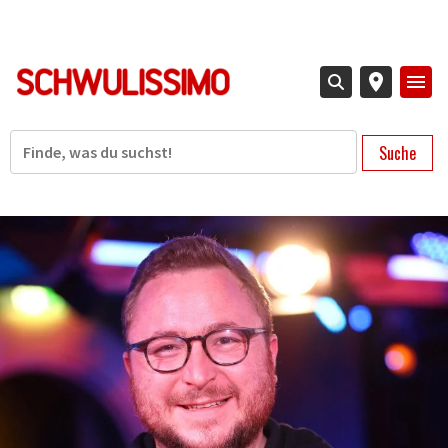
Direkt
zum
Inhalt
Suche