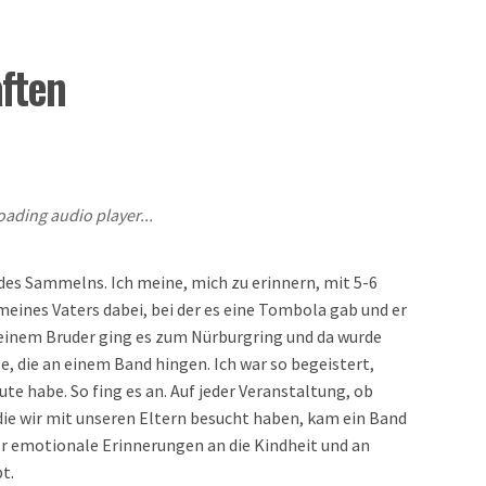
ften
oading audio player...
 des Sammelns. Ich meine, mich zu erinnern, mit 5-6
 meines Vaters dabei, bei der es eine Tombola gab und er
einem Bruder ging es zum Nürburgring und da wurde
e, die an einem Band hingen. Ich war so begeistert,
ute habe. So fing es an. Auf jeder Veranstaltung, ob
die wir mit unseren Eltern besucht haben, kam ein Band
der emotionale Erinnerungen an die Kindheit und an
t.