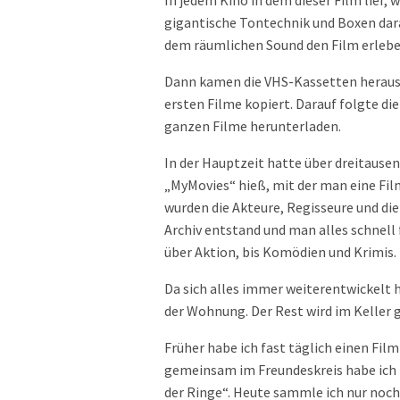
In jedem Kino in dem dieser Film lief, 
gigantische Tontechnik und Boxen dar
dem räumlichen Sound den Film erlebe
Dann kamen die VHS-Kassetten heraus. D
ersten Filme kopiert. Darauf folgte d
ganzen Filme herunterladen.
In der Hauptzeit hatte über dreitause
„MyMovies“ hieß, mit der man eine F
wurden die Akteure, Regisseure und die
Archiv entstand und man alles schnell
über Aktion, bis Komödien und Krimis. 
Da sich alles immer weiterentwickelt h
der Wohnung. Der Rest wird im Keller 
Früher habe ich fast täglich einen Film
gemeinsam im Freundeskreis habe ich 
der Ringe“. Heute sammle ich nur noch