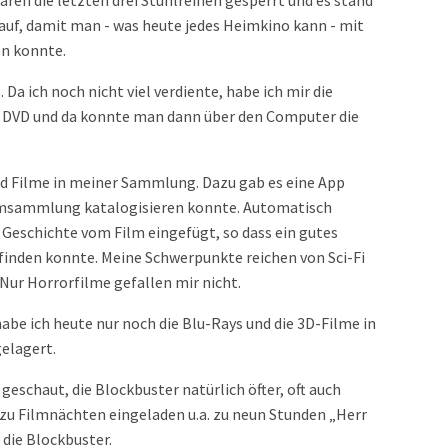
waren die letzten drei Stuhlreihen gesperrt und es stand
auf, damit man - was heute jedes Heimkino kann - mit
n konnte.
a ich noch nicht viel verdiente, habe ich mir die
ie DVD und da konnte man dann über den Computer die
nd Filme in meiner Sammlung. Dazu gab es eine App
ilmsammlung katalogisieren konnte. Automatisch
 Geschichte vom Film eingefügt, so dass ein gutes
 finden konnte. Meine Schwerpunkte reichen von Sci-Fi
Nur Horrorfilme gefallen mir nicht.
abe ich heute nur noch die Blu-Rays und die 3D-Filme in
gelagert.
 geschaut, die Blockbuster natürlich öfter, oft auch
zu Filmnächten eingeladen u.a. zu neun Stunden „Herr
 die Blockbuster.