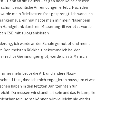
. - Dank an die Polizei – es gab noch keine ernsten
h schon persönliche Anfeindungen erlebt. Nach den
wurde mein Briefkasten fast gesprengt. Ich war auch
Krankenhaus, einmal hatte man mir mein Nasenbein
 Handgelenk durch ein Messerangriff verletzt wurde.
den CSD mit zu organisieren.
rderung, ich wurde an der Schule gemobbt und meine
t. Den meisten Rückhalt bekomme ich bei der
ier rechte Gesinnungen gibt, werde ich als Mensch
 immer mehr Leute die AfD und andere Nazi-
schnell fest, dass ich mich engagieren muss, um etwas
chen haben in den letzten Jahrzehnten für
reicht. Da müssen wir standhaft sein und das Erkämpfte
ichtbar sein, sonst können wir vielleicht nie wieder