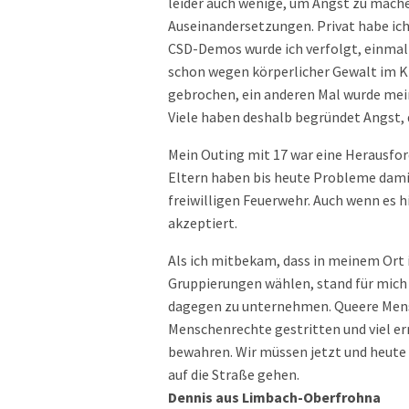
leider auch wenige, um Angst zu machen
Auseinandersetzungen. Privat habe ic
CSD-Demos wurde ich verfolgt, einmal 
schon wegen körperlicher Gewalt im 
gebrochen, ein anderen Mal wurde mein
Viele haben deshalb begründet Angst, 
Mein Outing mit 17 war eine Herausfo
Eltern haben bis heute Probleme dami
freiwilligen Feuerwehr. Auch wenn es h
akzeptiert.
Als ich mitbekam, dass in meinem Ort
Gruppierungen wählen, stand für mich 
dagegen zu unternehmen. Queere Mens
Menschenrechte gestritten und viel er
bewahren. Wir müssen jetzt und heute s
auf die Straße gehen.
Dennis aus Limbach-Oberfrohna