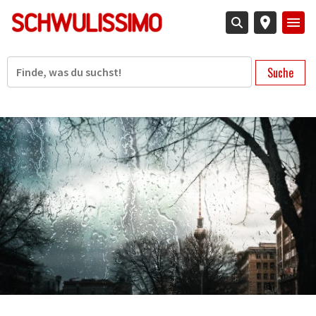
Direkt
zum
Inhalt
Suche