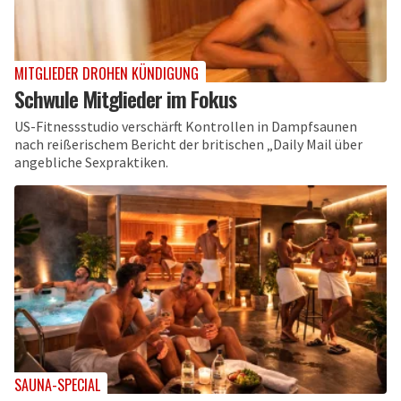
MITGLIEDER DROHEN KÜNDIGUNG
Schwule Mitglieder im Fokus
US-Fitnessstudio verschärft Kontrollen in Dampfsaunen
nach reißerischem Bericht der britischen „Daily Mail über
angebliche Sexpraktiken.
SAUNA-SPECIAL