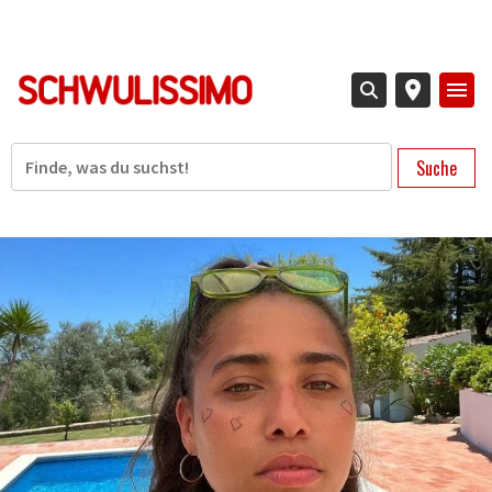
Direkt
zum
Inhalt
Suche