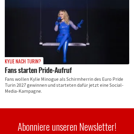
KYLIE NACH TURIN?
Fans starten Pride-Aufruf
Fans wollen Kylie Minogue als Schirmherrin des Euro Pride
Turin 2027 gewinnen und starteten dafür jetzt eine Social-
Media-Kampagne.
Abonniere unseren Newsletter!