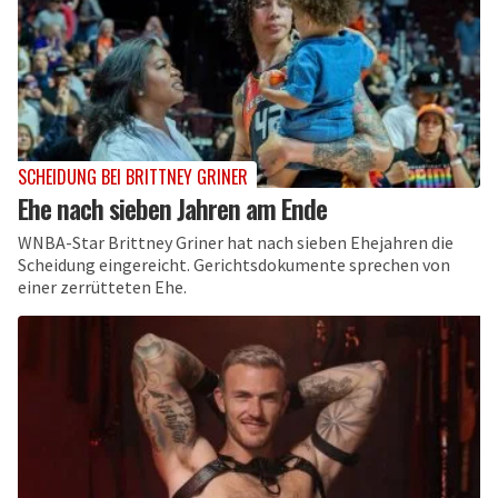
SCHEIDUNG BEI BRITTNEY GRINER
Ehe nach sieben Jahren am Ende
WNBA-Star Brittney Griner hat nach sieben Ehejahren die
Scheidung eingereicht. Gerichtsdokumente sprechen von
einer zerrütteten Ehe.