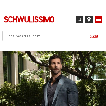
Direkt
zum
Inhalt
Suche