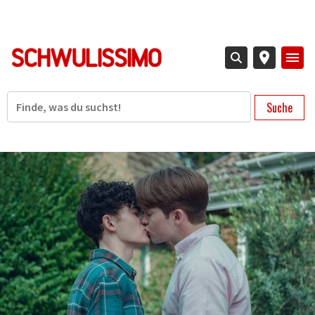
Direkt
zum
Inhalt
Suche