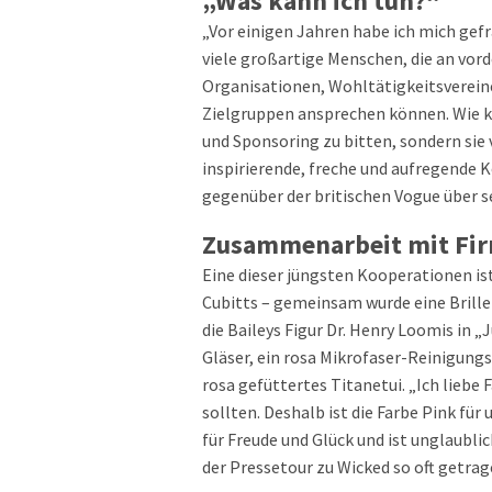
„Was kann ich tun?“
„Vor einigen Jahren habe ich mich gefr
viele großartige Menschen, die an vorde
Organisationen, Wohltätigkeitsvereine 
Zielgruppen ansprechen können. Wie 
und Sponsoring zu bitten, sondern sie
inspirierende, freche und aufregende K
gegenüber der britischen Vogue über se
Zusammenarbeit mit Fi
Eine dieser jüngsten Kooperationen i
Cubitts – gemeinsam wurde eine Brill
die Baileys Figur Dr. Henry Loomis in „
Gläser, ein rosa Mikrofaser-Reinigungs
rosa gefüttertes Titanetui. „Ich liebe 
sollten. Deshalb ist die Farbe Pink für
für Freude und Glück und ist unglaubli
der Pressetour zu Wicked so oft getrag