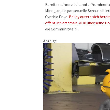
Bereits mehrere bekannte Prominente 
Minogue, die pansexuelle Schauspieleri
Cynthia Erivo.
Bailey outete sich berei
öffentlich erstmals 2018 über seine H
die Community ein.
Anzeige