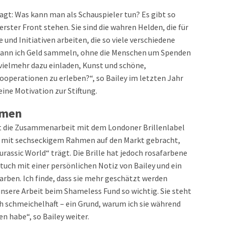
agt: Was kann man als Schauspieler tun? Es gibt so
rster Front stehen. Sie sind die wahren Helden, die für
und Initiativen arbeiten, die so viele verschiedene
kann ich Geld sammeln, ohne die Menschen um Spenden
 vielmehr dazu einladen, Kunst und schöne,
ooperationen zu erleben?“, so Bailey im letzten Jahr
ine Motivation zur Stiftung.
rmen
st die Zusammenarbeit mit dem Londoner Brillenlabel
e mit sechseckigem Rahmen auf den Markt gebracht,
Jurassic World“ trägt. Die Brille hat jedoch rosafarbene
tuch mit einer persönlichen Notiz von Bailey und ein
Farben. Ich finde, dass sie mehr geschätzt werden
 unsere Arbeit beim Shameless Fund so wichtig. Sie steht
ch schmeichelhaft – ein Grund, warum ich sie während
en habe“, so Bailey weiter.