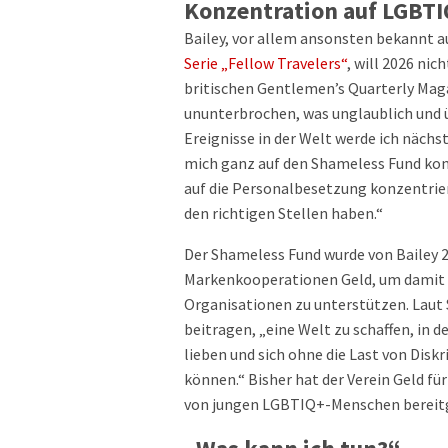
Konzentration auf LGBT
Bailey, vor allem ansonsten bekannt a
Serie „Fellow Travelers“
, will 2026 nic
britischen Gentlemen’s Quarterly Magaz
ununterbrochen, was unglaublich und ü
Ereignisse in der Welt werde ich näch
mich ganz auf den Shameless Fund kon
auf die Personalbesetzung konzentriere
den richtigen Stellen haben.“
Der Shameless Fund wurde von Bailey 
Markenkooperationen Geld, um damit 
Organisationen zu unterstützen. Laut 
beitragen, „eine Welt zu schaffen, in 
lieben und sich ohne die Last von Dis
können.“ Bisher hat der Verein Geld fü
von jungen LGBTIQ+-Menschen bereitg