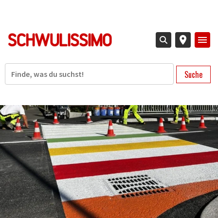
Direkt
zum
Inhalt
Suche