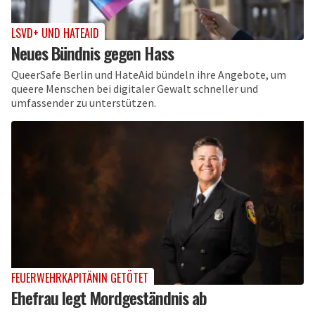
LSVD+ UND HATEAID
Neues Bündnis gegen Hass
QueerSafe Berlin und HateAid bündeln ihre Angebote, um
queere Menschen bei digitaler Gewalt schneller und
umfassender zu unterstützen.
FEUERWEHRKAPITÄNIN GETÖTET
Ehefrau legt Mordgeständnis ab