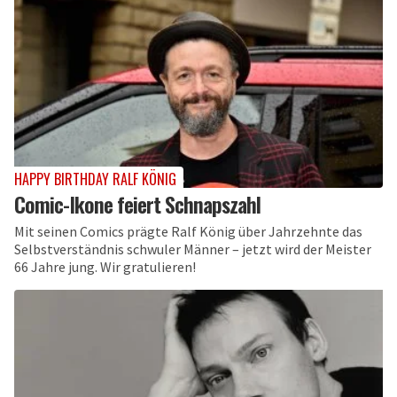
HAPPY BIRTHDAY RALF KÖNIG
Comic-Ikone feiert Schnapszahl
Mit seinen Comics prägte Ralf König über Jahrzehnte das
Selbstverständnis schwuler Männer – jetzt wird der Meister
66 Jahre jung. Wir gratulieren!