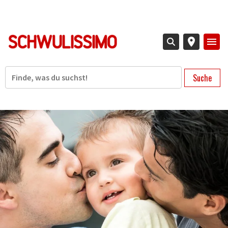
Direkt
zum
Inhalt
Suche