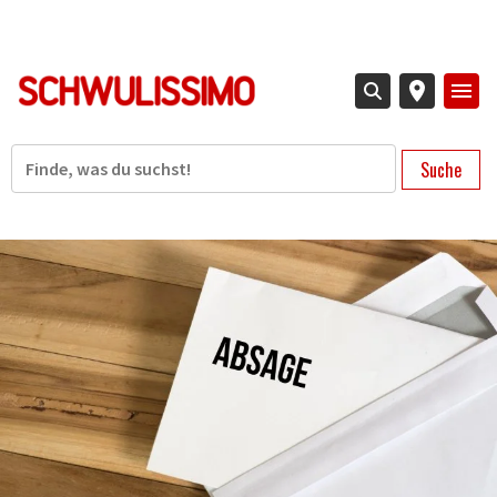
Direkt
zum
Inhalt
Suche