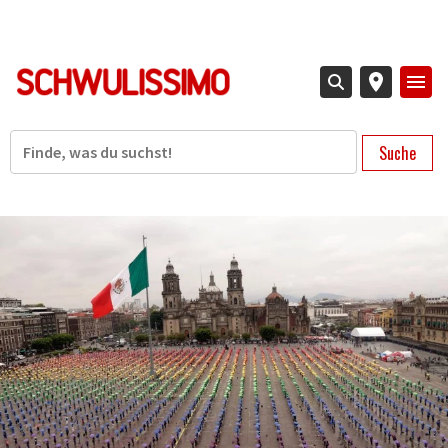
Direkt
zum
Inhalt
Suche