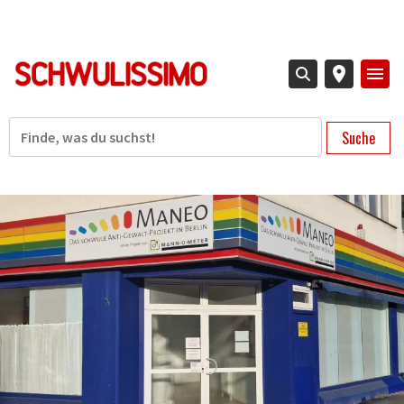
Direkt
zum
Inhalt
Suche