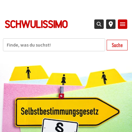
Direkt
zum
Inhalt
Suche