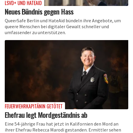
LSVD+ UND HATEAID
Neues Bündnis gegen Hass
QueerSafe Berlin und HateAid bündeln ihre Angebote, um
queere Menschen bei digitaler Gewalt schneller und
umfassender zu unterstützen.
FEUERWEHRKAPITÄNIN GETÖTET
Ehefrau legt Mordgeständnis ab
Eine 54-jährige Frau hat jetzt in Kalifornien den Mord an
ihrer Ehefrau Rebecca Marodi gestanden. Ermittler sehen