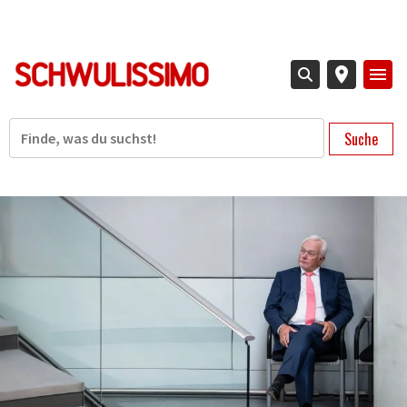
Direkt
zum
Inhalt
Suche