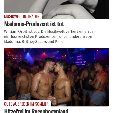
MUSIKWELT IN TRAUER
Madonna-Produzent ist tot
William Orbit ist tot. Die Musikwelt verliert einen der
einflussreichsten Produzenten, unter anderem von
Madonna, Britney Spears und Pink.
GUTE AUSREDEN IM SOMMER
Hitzefrei im Regenbogenland