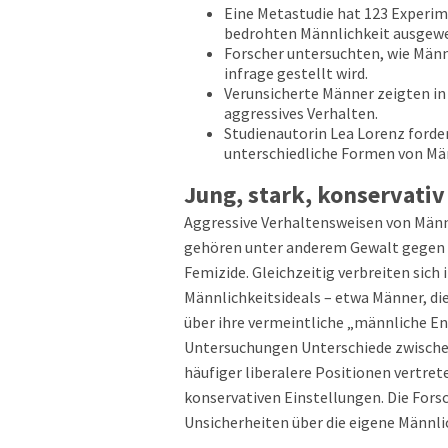
Eine Metastudie hat 123 Experi
bedrohten Männlichkeit ausgewe
Forscher untersuchten, wie Männ
infrage gestellt wird.
Verunsicherte Männer zeigten in
aggressives Verhalten.
Studienautorin Lea Lorenz forde
unterschiedliche Formen von Män
Jung, stark, konservativ
Aggressive Verhaltensweisen von Männe
gehören unter anderem Gewalt gegen Fr
Femizide. Gleichzeitig verbreiten sich
Männlichkeitsideals – etwa Männer, d
über ihre vermeintliche „männliche Ene
Untersuchungen Unterschiede zwische
häufiger liberalere Positionen vertre
konservativen Einstellungen. Die Fors
Unsicherheiten über die eigene Männlic