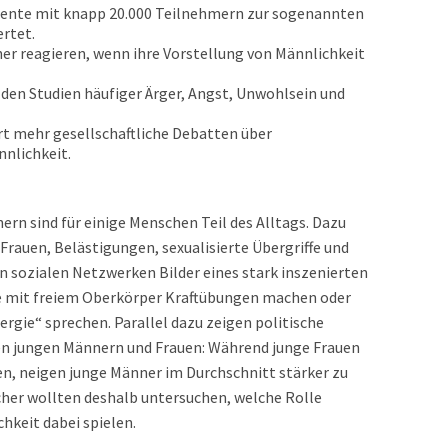
mente mit knapp 20.000 Teilnehmern zur sogenannten
rtet.
er reagieren, wenn ihre Vorstellung von Männlichkeit
 den Studien häufiger Ärger, Angst, Unwohlsein und
rt mehr gesellschaftliche Debatten über
nlichkeit.
rn sind für einige Menschen Teil des Alltags. Dazu
auen, Belästigungen, sexualisierte Übergriffe und
 in sozialen Netzwerken Bilder eines stark inszenierten
ie mit freiem Oberkörper Kraftübungen machen oder
rgie“ sprechen. Parallel dazu zeigen politische
n jungen Männern und Frauen: Während junge Frauen
ten, neigen junge Männer im Durchschnitt stärker zu
cher wollten deshalb untersuchen, welche Rolle
hkeit dabei spielen.