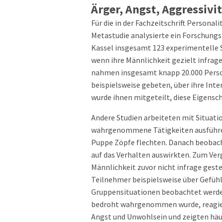
Ärger, Angst, Aggressivi
Für die in der Fachzeitschrift Personal
Metastudie analysierte ein Forschung
Kassel insgesamt 123 experimentelle S
wenn ihre Männlichkeit gezielt infrag
nahmen insgesamt knapp 20.000 Perso
beispielsweise gebeten, über ihre Inte
wurde ihnen mitgeteilt, diese Eigensc
Andere Studien arbeiteten mit Situati
wahrgenommene Tätigkeiten ausführen 
Puppe Zöpfe flechten. Danach beobacht
auf das Verhalten auswirkten. Zum Ve
Männlichkeit zuvor nicht infrage gest
Teilnehmer beispielsweise über Gefühl
Gruppensituationen beobachtet werden
bedroht wahrgenommen wurde, reagier
Angst und Unwohlsein und zeigten häuf