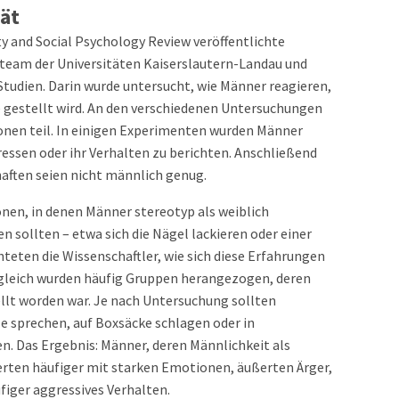
tät
ity and Social Psychology Review veröffentlichte
steam der Universitäten Kaiserslautern-Landau und
tudien. Darin wurde untersucht, wie Männer reagieren,
e gestellt wird. An den verschiedenen Untersuchungen
nen teil. In einigen Experimenten wurden Männer
ressen oder ihr Verhalten zu berichten. Anschließend
haften seien nicht männlich genug.
onen, in denen Männer stereotyp als weiblich
sollten – etwa sich die Nägel lackieren oder einer
eten die Wissenschaftler, wie sich diese Erfahrungen
rgleich wurden häufig Gruppen herangezogen, deren
ellt worden war. Je nach Untersuchung sollten
e sprechen, auf Boxsäcke schlagen oder in
. Das Ergebnis: Männer, deren Männlichkeit als
ten häufiger mit starken Emotionen, äußerten Ärger,
iger aggressives Verhalten.