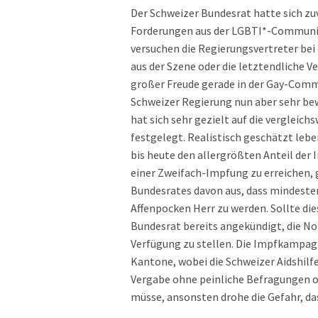
Der Schweizer Bundesrat hatte sich zuv
Forderungen aus der LGBTI*-Community
versuchen die Regierungsvertreter bei
aus der Szene oder die letztendliche V
großer Freude gerade in der Gay-Comm
Schweizer Regierung nun aber sehr be
hat sich sehr gezielt auf die vergleic
festgelegt. Realistisch geschätzt lebe
bis heute den allergrößten Anteil der
einer Zweifach-Impfung zu erreichen, g
Bundesrates davon aus, dass mindeste
Affenpocken Herr zu werden. Sollte die
Bundesrat bereits angekündigt, die N
Verfügung zu stellen. Die Impfkampagn
Kantone, wobei die Schweizer Aidshilfe
Vergabe ohne peinliche Befragungen od
müsse, ansonsten drohe die Gefahr, das