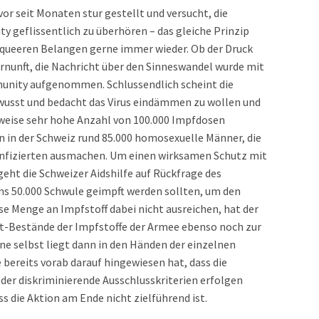
or seit Monaten stur gestellt und versucht, die
 geflissentlich zu überhören – das gleiche Prinzip
 queeren Belangen gerne immer wieder. Ob der Druck
ernunft, die Nachricht über den Sinneswandel wurde mit
unity aufgenommen. Schlussendlich scheint die
wusst und bedacht das Virus eindämmen zu wollen und
hsweise sehr hohe Anzahl von 100.000 Impfdosen
n in der Schweiz rund 85.000 homosexuelle Männer, die
 Infizierten ausmachen. Um einen wirksamen Schutz mit
eht die Schweizer Aidshilfe auf Rückfrage des
ns 50.000 Schwule geimpft werden sollten, um den
se Menge an Impfstoff dabei nicht ausreichen, hat der
ot-Bestände der Impfstoffe der Armee ebenso noch zur
e selbst liegt dann in den Händen der einzelnen
 bereits vorab darauf hingewiesen hat, dass die
er diskriminierende Ausschlusskriterien erfolgen
s die Aktion am Ende nicht zielführend ist.