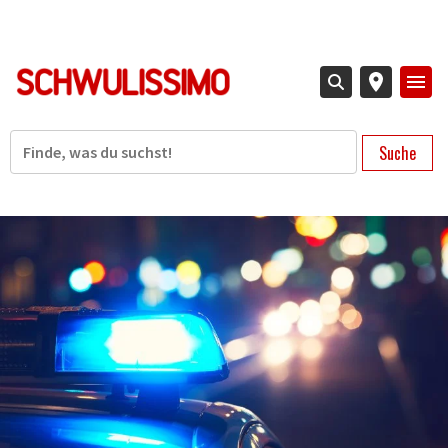
Direkt
zum
Inhalt
Suche