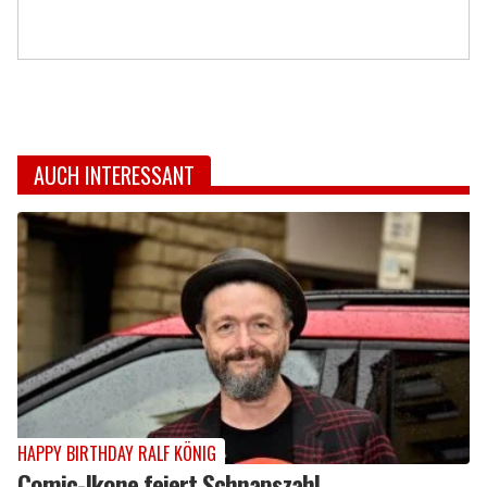
AUCH INTERESSANT
HAPPY BIRTHDAY RALF KÖNIG
Comic-Ikone feiert Schnapszahl