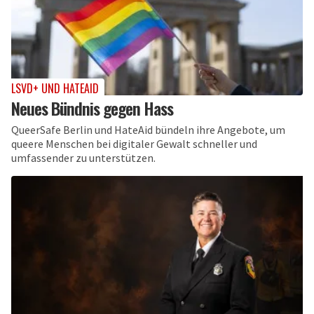
LSVD+ UND HATEAID
Neues Bündnis gegen Hass
QueerSafe Berlin und HateAid bündeln ihre Angebote, um
queere Menschen bei digitaler Gewalt schneller und
umfassender zu unterstützen.