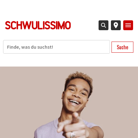
Direkt
zum
Inhalt
Suche