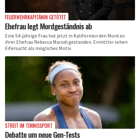
FEUERWEHRKAPITÄNIN GETÖTET
Ehefrau legt Mordgeständnis ab
Eine 54-jährige Frau hat jetzt in Kalifornien den Mord an
ihrer Ehefrau Rebecca Marodi gestanden. Ermittler sehen
Eifersucht als mögliches Motiv.
STREIT IM TENNISSPORT
Debatte um neue Gen-Tests