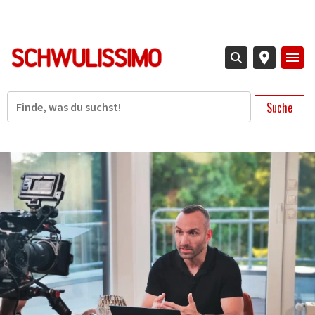
Direkt
zum
Inhalt
Suche