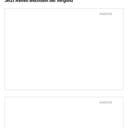
Jetzt Reifen wechseln bei Vergölst
ANZEIGE
ANZEIGE