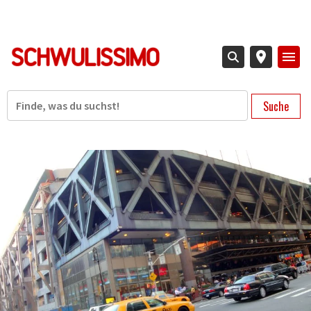
Direkt
zum
Inhalt
Suche